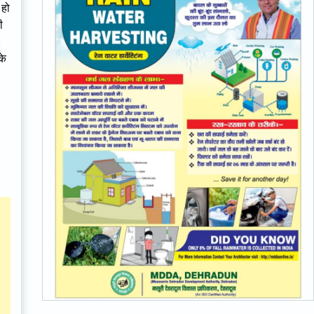
 हो
ी
।
के