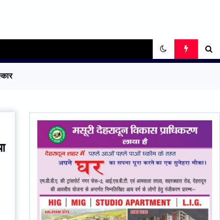
स्कार
या