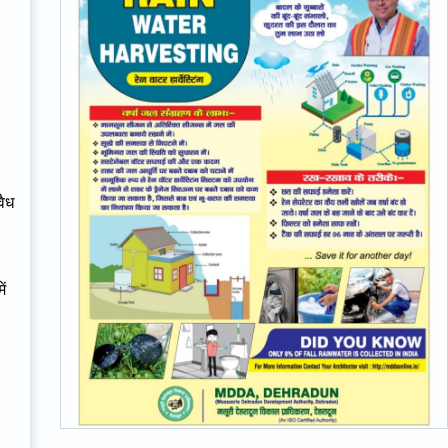
वैध
ें