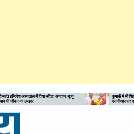
 अंगदान, मृत्यु
कुमाऊँ में भी शिक्षा-स्वास्थ्य की नई अलख जगाए
एसजीआरआर ग्रुप: राम सिंह कैड़ा