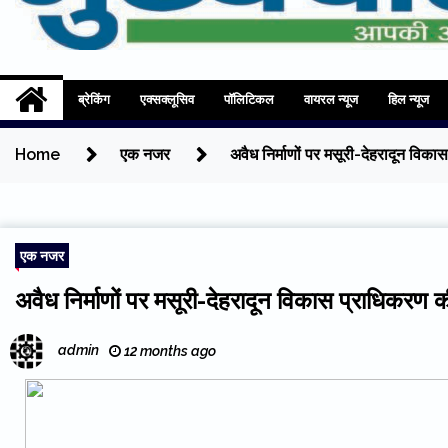
Mukhyadhara
Aapki Aawaz
ब्रेकिंग
एक्सक्लूसिव
पॉलिटिकल
वायरल न्यूज
हिल न्यूज
Home
एक नजर
अवैध निर्माणों पर मसूरी-देहरादून विका
एक नजर
अवैध निर्माणों पर मसूरी-देहरादून विकास प्राधिकरण क
admin
12 months ago