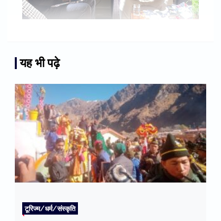
यह भी पढ़े
टूरिज्म/धर्म/संस्कृति