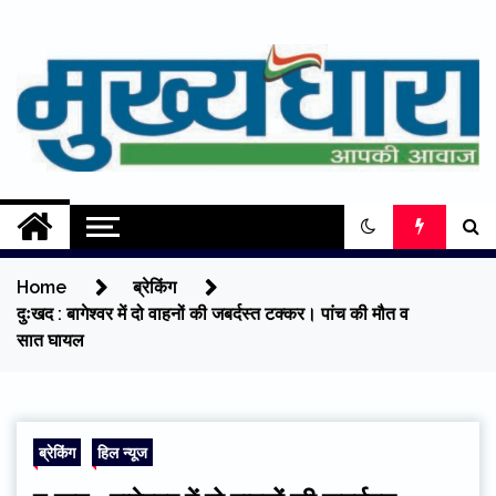
Skip
to
content
Mukhyadhara
Aapki Aawaz
Home
ब्रेकिंग
दुःखद : बागेश्वर में दो वाहनों की जबर्दस्त टक्कर। पांच की मौत व
सात घायल
ब्रेकिंग
हिल न्यूज