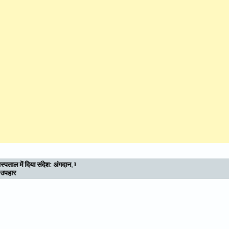
यु
कुमाऊँ में भी शिक्षा-स्वास्थ्य की नई अलख जगाए
एसजीआरआर ग्रुप: राम सिंह कैड़ा