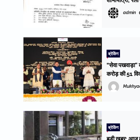
शोभायात्रा, रैल
admin
ब्रेकिंग
“सेवा पखवाड़ा” क
करोड़ की 51 वि
Mukhya
ब्रेकिंग
बड़ी खबर: आज व 