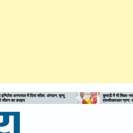
: अंगदान, मृत्यु
कुमाऊँ में भी शिक्षा-स्वास्थ्य की नई अलख जगाए
एसजीआरआर ग्रुप: राम सिंह कैड़ा