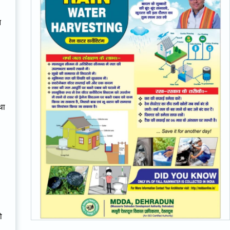
त
था
ो