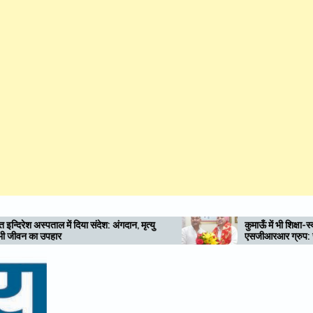
 मृत्यु
कुमाऊँ में भी शिक्षा-स्वास्थ्य की नई अलख जगाए
एसजीआरआर ग्रुप: राम सिंह कैड़ा