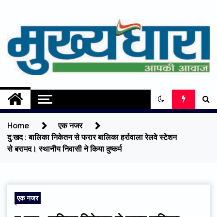
Skip
to
content
Mukhyadhara
Aapki Aawaz
Home
एक नजर
दु:खद : बालिका निकेतन से फरार बालिका हर्रावाला रेलवे स्टेशन
से बरामद। स्थानीय निवासी ने किया दुष्कर्म
एक नजर