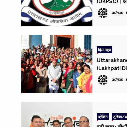
(UKPSC)। अक्टूब
admin
हिल न्यूज
Uttarakhand: 
(Lakhpati Didi)
admin
ब्रेकिंग
टूरिज्म/धर
बड़ी खबर : तीर्थो