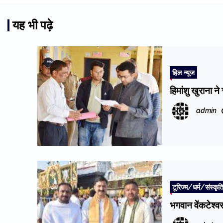
यह भी पढ़े
हिल न्यूज
हिमांशु खुराना न
admin
टूरिज्म/धर्म/संस्कृत
भगवान वेंकटेश्वर