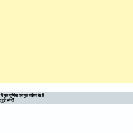
व्य
देहरादून के भविष्य को आकार देने उमड़ रही जनता,
महायोजना-2041 पर दूसरे चरण की सुनवाई में बढ़ी
भागीदारी