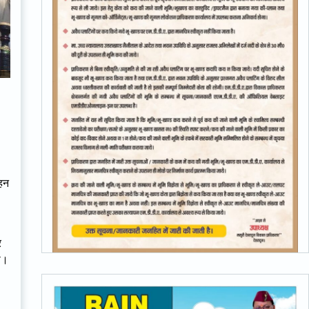
ाहन
र
या।