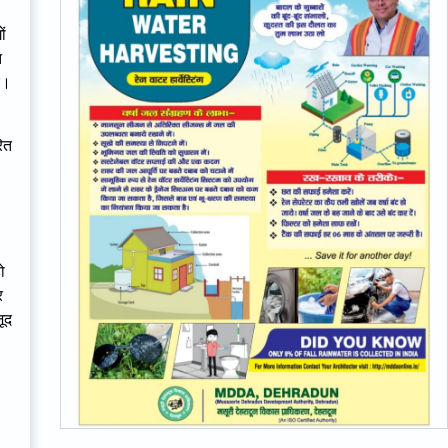
ों
त
ं।
रित
ो
र
ूद