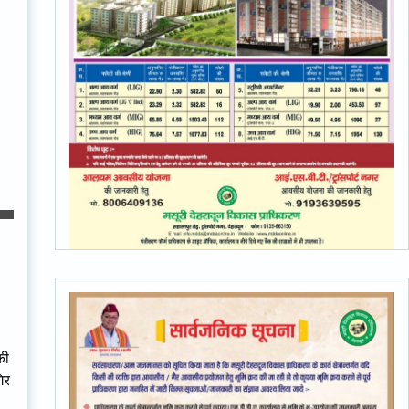
की
िर