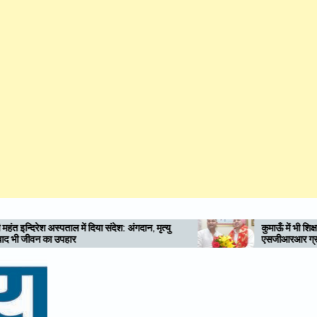
ंगदान, मृत्यु
कुमाऊँ में भी शिक्षा-स्वास्थ्य की नई अलख जगाए
एसजीआरआर ग्रुप: राम सिंह कैड़ा