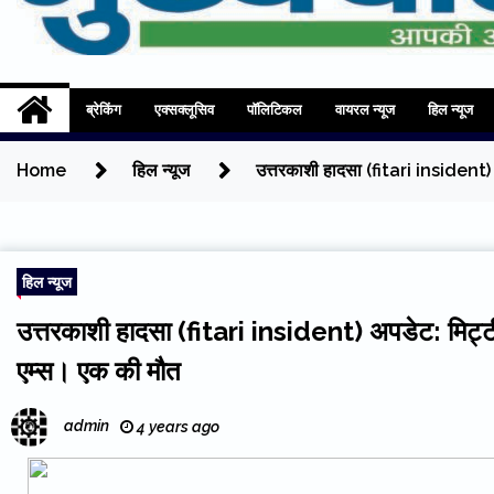
Mukhyadhara
Aapki Aawaz
ब्रेकिंग
एक्सक्लूसिव
पॉलिटिकल
वायरल न्यूज
हिल न्यूज
Home
हिल न्यूज
उत्तरकाशी हादसा (fitari insident) अ
हिल न्यूज
उत्तरकाशी हादसा (fitari insident) अपडेट: मिट्टी म
एम्स। एक की मौत
admin
4 years ago