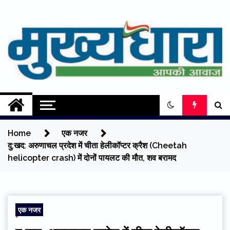
Skip
to
content
Mukhyadhara
Aapki Aawaz
Home
एक नजर
दु:खद: अरुणाचल प्रदेश में चीता हेलीकॉप्टर क्रैश (Cheetah
helicopter crash) में दोनों पायलट की मौत, शव बरामद
एक नजर