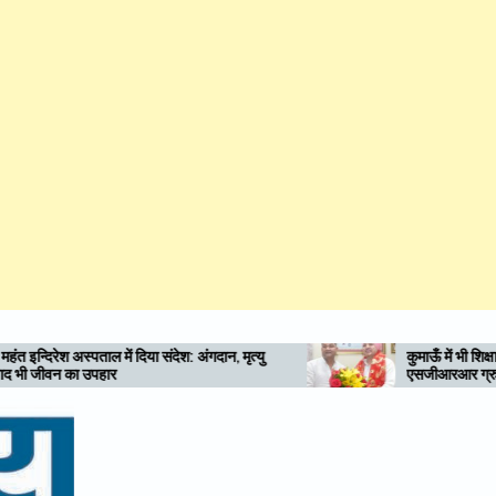
 संदेश: अंगदान, मृत्यु
कुमाऊँ में भी शिक्षा-स्वास्थ्य की नई अलख जगाए
एसजीआरआर ग्रुप: राम सिंह कैड़ा