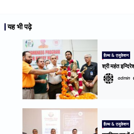
यह भी पढ़े
हैल्थ & एजुकेशन
श्री महंत इन्दि
admin
हैल्थ & एजुकेशन