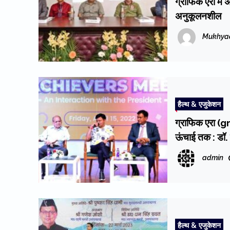
ग्राफिक एरा में अ
अनुकूलनशील
Mukhya
हैल्थ & एजुकेशन
ग्राफिक एरा (gra
ऊंचाई तक : डॉ
admin
हैल्थ & एजुकेशन