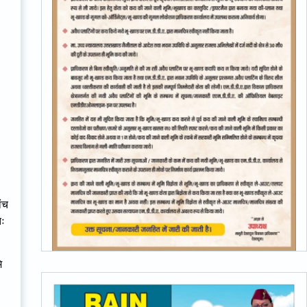
ंच
तः
ि