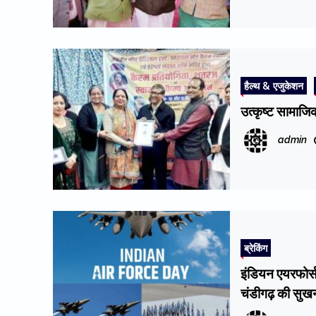
हैल्थ & एजुकेशन
उत्कृष्ट सामाजि
admin
ब्रेकिंग
इंडियन एयरफोर्
चंडीगढ़ की सुखन