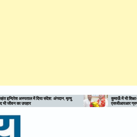
गदान, मृत्यु
कुमाऊँ में भी शिक्षा-स्वास्थ्य की नई अलख जगाए
एसजीआरआर ग्रुप: राम सिंह कैड़ा