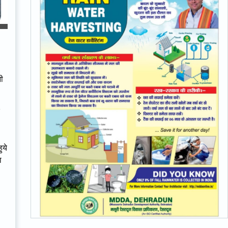
नी
ुये
ा