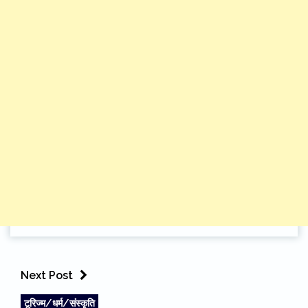
Next Post
टूरिज्म/धर्म/संस्कृति