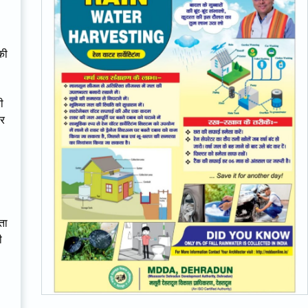
की
ी
तर
ता
ी