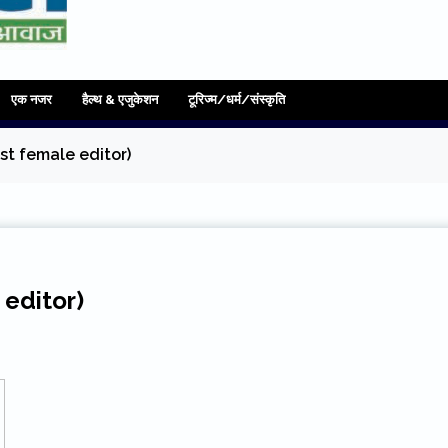
एक नजर
हैल्थ & एजुकेशन
टूरिज्म/धर्म/संस्कृति
first female editor)
e editor)