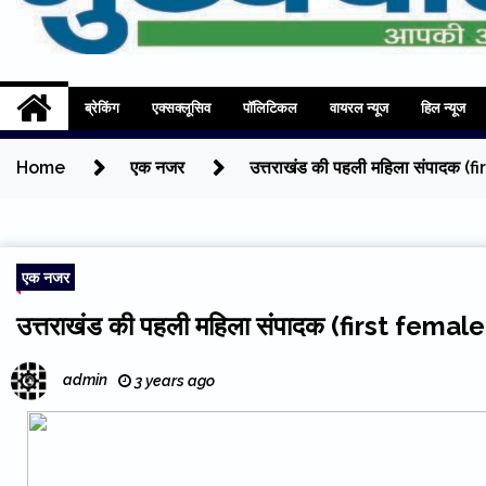
Mukhyadhara
Aapki Aawaz
ब्रेकिंग
एक्सक्लूसिव
पॉलिटिकल
वायरल न्यूज
हिल न्यूज
Home
एक नजर
उत्तराखंड की पहली महिला संपादक (
एक नजर
उत्तराखंड की पहली महिला संपादक (first femal
admin
3 years ago