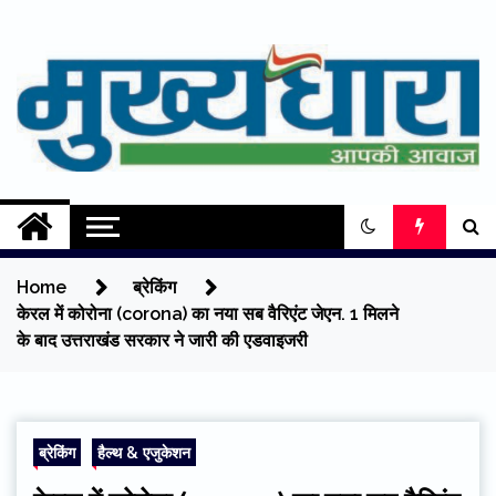
Skip
to
content
Mukhyadhara
Aapki Aawaz
Home
ब्रेकिंग
केरल में कोरोना (corona) का नया सब वैरिएंट जेएन. 1 मिलने
के बाद उत्तराखंड सरकार ने जारी की एडवाइजरी
ब्रेकिंग
हैल्थ & एजुकेशन