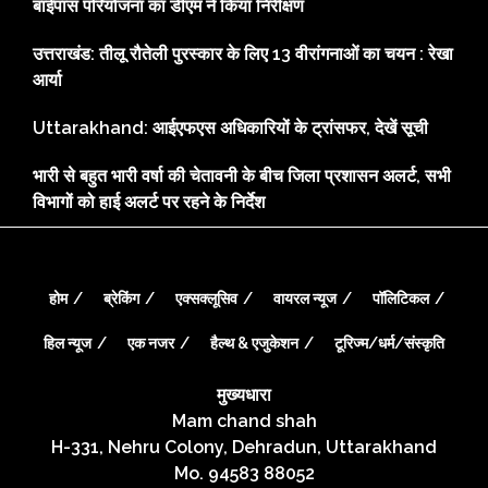
बाईपास परियोजना का डीएम ने किया निरीक्षण
उत्तराखंड: तीलू रौतेली पुरस्कार के लिए 13 वीरांगनाओं का चयन : रेखा
आर्या
Uttarakhand: आईएफएस अधिकारियों के ट्रांसफर, देखें सूची
भारी से बहुत भारी वर्षा की चेतावनी के बीच जिला प्रशासन अलर्ट, सभी
विभागों को हाई अलर्ट पर रहने के निर्देश
होम
ब्रेकिंग
एक्सक्लूसिव
वायरल न्यूज
पॉलिटिकल
हिल न्यूज
एक नजर
हैल्थ & एजुकेशन
टूरिज्म/धर्म/संस्कृति
मुख्यधारा
Mam chand shah
H-331, Nehru Colony, Dehradun, Uttarakhand
Mo. 94583 88052