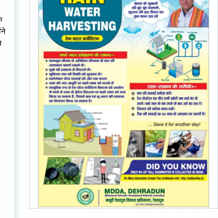
क
ने
न
ल