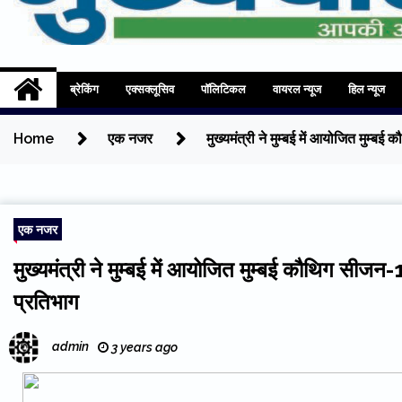
Mukhyadhara
Aapki Aawaz
ब्रेकिंग
एक्सक्लूसिव
पॉलिटिकल
वायरल न्यूज
हिल न्यूज
Home
एक नजर
मुख्यमंत्री ने मुम्बई में आयोजित 
एक नजर
मुख्यमंत्री ने मुम्बई में आयोजित मुम्बई कौथि
प्रतिभाग
admin
3 years ago